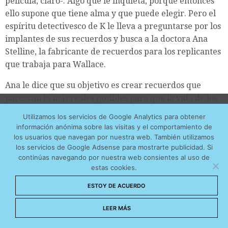
película, claro-. Algo que le inquieta, porque entonces
ello supone que tiene alma y que puede elegir. Pero el
espíritu detectivesco de K le lleva a preguntarse por los
implantes de sus recuerdos y busca a la doctora Ana
Stelline, la fabricante de recuerdos para los replicantes
que trabaja para Wallace.
Ana le dice que su objetivo es crear recuerdos que
parezcan lo más reales posibles para que la vida de los
Utilizamos cookies anónimas de terceros para analizar el
replicantes sea menos dura. De modo que los recuerdos
Utilizamos los servicios de Google Analytics para obtener
tráfico web que recibimos y conocer los servicios que
que ella hace parecen auténticos. Y añade: “si uno tiene
información anónima sobre las visitas y el comportamiento de
más os interesan. Puede cambiar las preferencias y
recuerdos auténticos, tiene respuestas humanas
los usuarios que navegan por nuestra web. También utilizamos
obtener más información sobre las cookies que
los servicios de Google Adsense para mostrarte publicidad. Si
reales”. Durante la conversación aclaran que para
continúas navegando por nuestra web consientes al uso de
utilizamos en nuestra
Política de cookies
distinguir un recuerdo real de uno creado hay que
estas cookies.
fijarse en las emociones, que son la clave para recordar.
Aceptar cookies
ESTOY DE ACUERDO
Después ella le descubre que su recuerdo no es un
mero implante, sino que es un recuerdo real de algo
No permitir cookies
LEER MÁS
que ocurrió. K, al saberlo, se deja llevar por la rabia,
pues comprende que lo que él guarda en su interior es