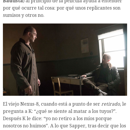
Bautista
) al principio de la película ayuda a entender
por qué ocurre tal cosa: por qué unos replicantes son
sumisos y otros no.
El viejo Nexus-8, cuando está a punto de ser
retirado
, le
pregunta a K: “¿qué se siente al matar a los tuyos?”.
Después K le dice: “yo no retiro a los míos porque
nosotros no huimos”. A lo que Sapper, tras decir que los