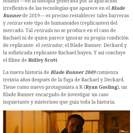
mundo —en la distopía generada por la aplicación
irreflexiva de las tecnologías que aparece en el
Blade
Runner
de 2019— es preciso restablecer tales barreras
y
retirar
este tipo de humanoides (replicantes) del
mercado. Tal
retirada
no se produce en el caso de
Rachael ni de quien parece ignorar su propia condición
de replicante: el
retirador
, el Blade Runner. Deckard y
la sofisticada replicante Rachael huyen. Y así concluye
el filme de
Ridley Scott
.
La nueva historia de
Blade Runner 2049
comienza
treinta años después de la fuga de Rachael y Deckard.
Tiene como nuevo protagonista a K (
Ryan Gosling
), un
Blade Runner encargado de investigar un caso
inquietante y misterioso que guía toda la historia.