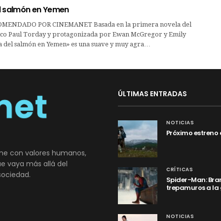
l salmón en Yemen
MENDADO POR CINEMANET Basada en la primera novela del
nico Paul Torday y protagonizada por Ewan McGregor y Emily
ca del salmón en Yemen» es una suave y muy agra…
ÚLTIMAS ENTRADAS
NOTICIAS
Próximo estreno 
ne con valores humanos,
que vaya más allá del
CRÍTICAS
sociedad.
Spider-Man: Bran
trepamuros a la
NOTICIAS