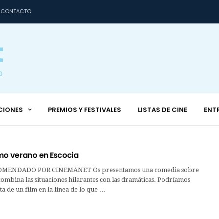
CONTACTO
CIONES
PREMIOS Y FESTIVALES
LISTAS DE CINE
ENT
imo verano en Escocia
MENDADO POR CINEMANET Os presentamos una comedia sobre
 combina las situaciones hilarantes con las dramáticas. Podríamos
ta de un film en la línea de lo que …