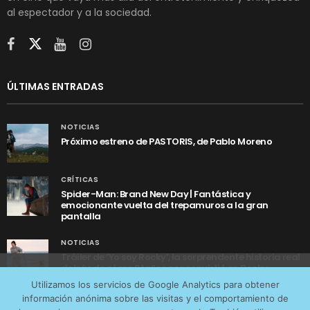
al espectador y a la sociedad.
ÚLTIMAS ENTRADAS
NOTICIAS
Próximo estreno de PASTORIS, de Pablo Moreno
CRÍTICAS
Spider-Man: Brand New Day | Fantástica y
emocionante vuelta del trepamuros a la gran
pantalla
NOTICIAS
Tráiler de ‘Yo soy Rocky’, la sorprendente historia real
detrás de cómo Stallone se convirtió en Rocky
Utilizamos cookies anónimas de terceros para analizar el
Utilizamos los servicios de Google Analytics para obtener
tráfico web que recibimos y conocer los servicios que
información anónima sobre las visitas y el comportamiento de
más os interesan. Puede cambiar las preferencias y