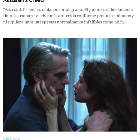
Assassin’s Creed
“Assassin’s Creed” es mala, por ir al grano. El guion es ridículamente
flojo, la trama se vuelve más aburrida conforme pasan los minutos y
ni siquiera unos intérpretes normalmente infalibles como Mich…
CRÍTICAS