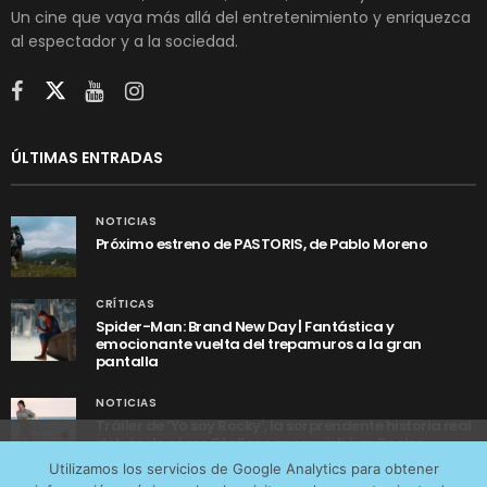
Un cine que vaya más allá del entretenimiento y enriquezca
al espectador y a la sociedad.
ÚLTIMAS ENTRADAS
NOTICIAS
Próximo estreno de PASTORIS, de Pablo Moreno
CRÍTICAS
Spider-Man: Brand New Day | Fantástica y
emocionante vuelta del trepamuros a la gran
pantalla
NOTICIAS
Tráiler de ‘Yo soy Rocky’, la sorprendente historia real
detrás de cómo Stallone se convirtió en Rocky
Utilizamos cookies anónimas de terceros para analizar el
Utilizamos los servicios de Google Analytics para obtener
tráfico web que recibimos y conocer los servicios que