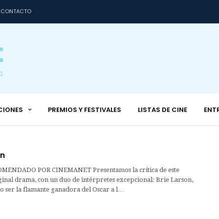
CONTACTO
CIONES
PREMIOS Y FESTIVALES
LISTAS DE CINE
ENT
ón
ENDADO POR CINEMANET Presentamos la crítica de este
ginal drama, con un duo de intérpretes excepcional: Brie Larson,
o ser la flamante ganadora del Oscar a l…