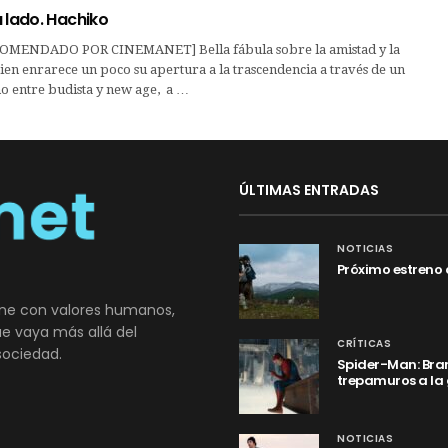
 lado. Hachiko
MENDADO POR CINEMANET] Bella fábula sobre la amistad y la
 bien enrarece un poco su apertura a la trascendencia a través de un
o entre budista y new age, a …
ÚLTIMAS ENTRADAS
NOTICIAS
Próximo estreno 
ne con valores humanos,
que vaya más allá del
CRÍTICAS
sociedad.
Spider-Man: Bran
trepamuros a la
NOTICIAS