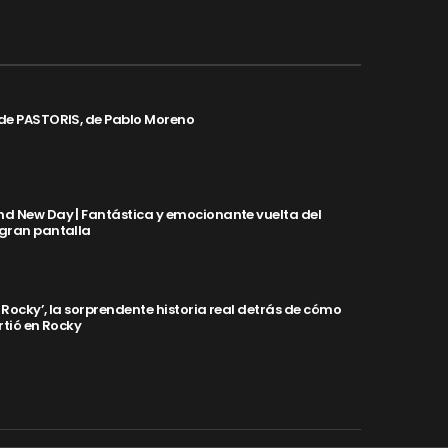
de PASTORIS, de Pablo Moreno
d New Day | Fantástica y emocionante vuelta del
 gran pantalla
y Rocky’, la sorprendente historia real detrás de cómo
rtió en Rocky