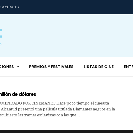
CONTACTO
CIONES
PREMIOS Y FESTIVALES
LISTAS DE CINE
ENT
millón de dólares
MENDADO POR CINEMANET Hace poco tiempo el cineasta
Alcantud presentó una película titulada Diamantes negros en la
scubierto las tramas esclavistas con las que…