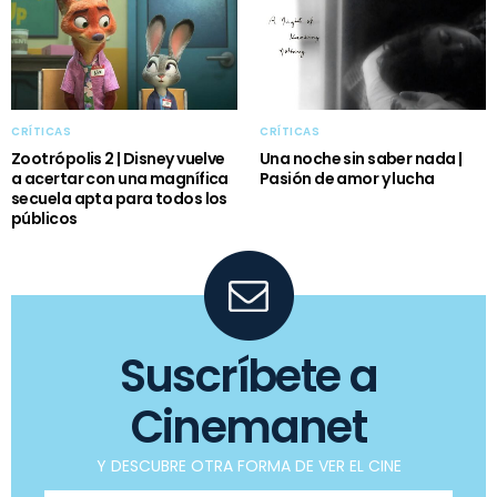
CRÍTICAS
CRÍTICAS
Zootrópolis 2 | Disney vuelve
Una noche sin saber nada |
a acertar con una magnífica
Pasión de amor y lucha
secuela apta para todos los
públicos
Suscríbete a
Cinemanet
Y DESCUBRE OTRA FORMA DE VER EL CINE