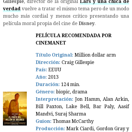
Gillespie
, director de la original
Lars y una chica de
verdad
vuelve a tratar el mismo tema pero de un modo
mucho más cordial y menos crítico presentando una
película moral propia del cine de
Disney
.
PELÍCULA RECOMENDADA POR
CINEMANET
Título Original:
Million dollar arm
Dirección:
Craig Gillespie
País:
EEUU
Año:
2013
Duración:
124 min.
Género:
biopic, drama
Interpretación:
Jon Hamm, Alan Arkin,
Bill Paxton, Lake Bell, Bar Paly, Aasif
Mandvi, Suraj Sharma
Guion:
Thomas McCarthy
Producción:
Mark Ciardi, Gordon Gray y