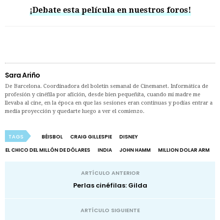
¡Debate esta película en nuestros foros!
Sara Ariño
De Barcelona. Coordinadora del boletín semanal de Cinemanet. Informática de
profesión y cinéfila por afición, desde bien pequeñita, cuando mi madre me
llevaba al cine, en la época en que las sesiones eran continuas y podías entrar a
media proyección y quedarte luego a ver el comienzo.
TAGS
BÉISBOL
CRAIG GILLESPIE
DISNEY
EL CHICO DEL MILLÓN DE DÓLARES
INDIA
JOHN HAMM
MILLION DOLAR ARM
ARTÍCULO ANTERIOR
Perlas cinéfilas: Gilda
ARTÍCULO SIGUIENTE