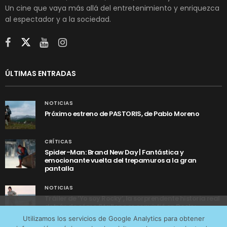
Un cine que vaya más allá del entretenimiento y enriquezca
al espectador y a la sociedad.
ÚLTIMAS ENTRADAS
NOTICIAS
Próximo estreno de PASTORIS, de Pablo Moreno
CRÍTICAS
Spider-Man: Brand New Day | Fantástica y
emocionante vuelta del trepamuros a la gran
pantalla
NOTICIAS
Tráiler de ‘Yo soy Rocky’, la sorprendente historia real
detrás de cómo Stallone se convirtió en Rocky
Utilizamos cookies anónimas de terceros para analizar el
Utilizamos los servicios de Google Analytics para obtener
tráfico web que recibimos y conocer los servicios que