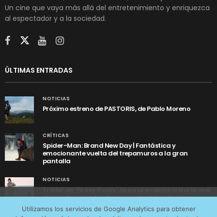
Un cine que vaya más allá del entretenimiento y enriquezca
al espectador y a la sociedad.
ÚLTIMAS ENTRADAS
NOTICIAS
Próximo estreno de PASTORIS, de Pablo Moreno
CRÍTICAS
Spider-Man: Brand New Day | Fantástica y
emocionante vuelta del trepamuros a la gran
pantalla
NOTICIAS
Tráiler de ‘Yo soy Rocky’, la sorprendente historia real
detrás de cómo Stallone se convirtió en Rocky
Utilizamos cookies anónimas de terceros para analizar el
Utilizamos los servicios de Google Analytics para obtener
tráfico web que recibimos y conocer los servicios que