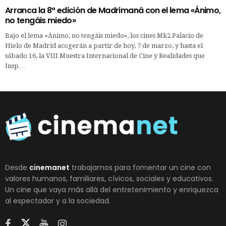
Arranca la 8ª edición de Madrimaná con el lema «Ánimo,
no tengáis miedo»
Bajo el lema «Ánimo, no tengáis miedo», los cines Mk2 Palacio de
Hielo de Madrid acogerán a partir de hoy, 7 de marzo, y hasta el
sábado 16, la VIII Muestra Internacional de Cine y Realidades que
Insp…
Desde
cinemanet
trabajamos para fomentar un cine con
valores humanos, familiares, cívicos, sociales y educativos.
Un cine que vaya más allá del entretenimiento y enriquezca
al espectador y a la sociedad.