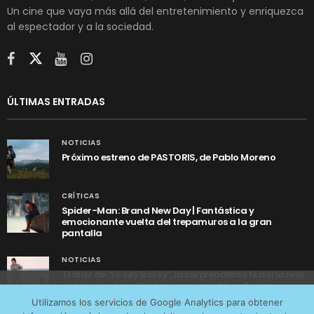
Un cine que vaya más allá del entretenimiento y enriquezca
al espectador y a la sociedad.
ÚLTIMAS ENTRADAS
NOTICIAS
Próximo estreno de PASTORIS, de Pablo Moreno
CRÍTICAS
Spider-Man: Brand New Day | Fantástica y
emocionante vuelta del trepamuros a la gran
pantalla
NOTICIAS
Tráiler de ‘Yo soy Rocky’, la sorprendente historia real
detrás de cómo Stallone se convirtió en Rocky
Utilizamos cookies anónimas de terceros para analizar el
Utilizamos los servicios de Google Analytics para obtener
tráfico web que recibimos y conocer los servicios que