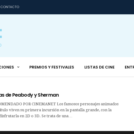
CONTACTO
CIONES
PREMIOS Y FESTIVALES
LISTAS DE CINE
ENT
as de Peabody y Sherman
MENDADO POR CINEMANET Los famosos personajes animados
 título viven su primera incursión en la pantalla grande, con la
disfrutarla en 2D o 3D. Se trata de una…