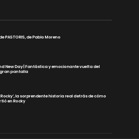
de PASTORIS, de Pablo Moreno
d New Day | Fantástica y emocionante vuelta del
 gran pantalla
y Rocky’, la sorprendente historia real detrás de cómo
rtió en Rocky