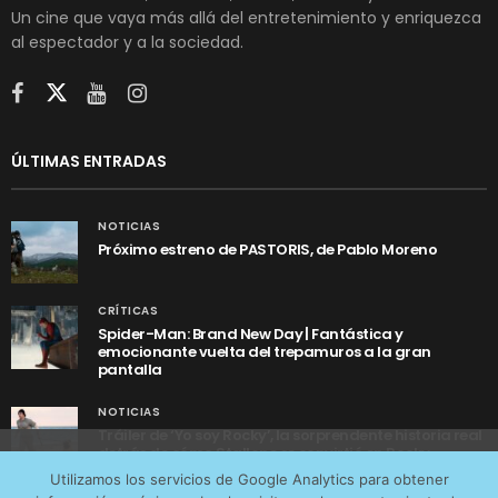
Un cine que vaya más allá del entretenimiento y enriquezca
al espectador y a la sociedad.
ÚLTIMAS ENTRADAS
NOTICIAS
Próximo estreno de PASTORIS, de Pablo Moreno
CRÍTICAS
Spider-Man: Brand New Day | Fantástica y
emocionante vuelta del trepamuros a la gran
pantalla
NOTICIAS
Tráiler de ‘Yo soy Rocky’, la sorprendente historia real
detrás de cómo Stallone se convirtió en Rocky
Utilizamos cookies anónimas de terceros para analizar el
Utilizamos los servicios de Google Analytics para obtener
tráfico web que recibimos y conocer los servicios que