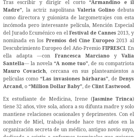
Tras escribir y dirigir el corto
“
Armandino e il
Madre
”
, la actriz napolitana
Valeria Golino
debuta
como directora y guionista de largometrajes con esta
incómoda pero interesante película, Mención Especial
del Jurado Ecuménico en el
Festival de Cannes
2013, y
nominada en los
Premios del Cine Europeo
2013 al
Descubrimiento Europeo del Año-Premio
FIPRESCI
. En
ella adapta —con
Francesca Marciano
y
Valia
Santella
— la novela
“
A nome tuo
”
, de su compatriota
Mauro Covacich
, cercana en sus planteamientos a
películas como
“
Las invasiones bárbaras
”
, de
Denys
Arcand
, o
“
Million Dollar Baby”
, de
Clint Eastwood
.
Ex estudiante de Medicina, Irene (
Jasmine Trinca
)
tiene 32 años, vive sola, añora a su difunta madre y solo
mantiene relaciones ocasionales y deprimentes. Con el
nombre de Miel, trabaja desde hace tres años en la
organización secreta de un médico, antiguo novio suyo,