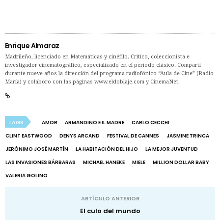
Enrique Almaraz
Madrileño, licenciado en Matemáticas y cinéfilo. Crítico, coleccionista e
investigador cinematográfico, especializado en el período clásico. Compartí
durante nueve años la dirección del programa radiofónico “Aula de Cine” (Radio
María) y colaboro con las páginas www.eldoblaje.com y CinemaNet.
TAGS
AMOR
ARMANDINO E IL MADRE
CARLO CECCHI
CLINT EASTWOOD
DENYS ARCAND
FESTIVAL DE CANNES
JASMINE TRINCA
JERÓNIMO JOSÉ MARTÍN
LA HABITACIÓN DEL HIJO
LA MEJOR JUVENTUD
LAS INVASIONES BÁRBARAS
MICHAEL HANEKE
MIELE
MILLION DOLLAR BABY
VALERIA GOLINO
ARTÍCULO ANTERIOR
El culo del mundo