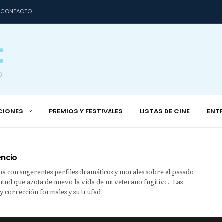
CONTACTO
CIONES
PREMIOS Y FESTIVALES
LISTAS DE CINE
ENT
encio
con sugerentes perfiles dramáticos y morales sobre el pasado
ntud que azota de nuevo la vida de un veterano fugitivo. Las
 y corrección formales y su trufad…