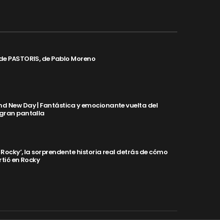
de PASTORIS, de Pablo Moreno
d New Day | Fantástica y emocionante vuelta del
 gran pantalla
y Rocky’, la sorprendente historia real detrás de cómo
rtió en Rocky