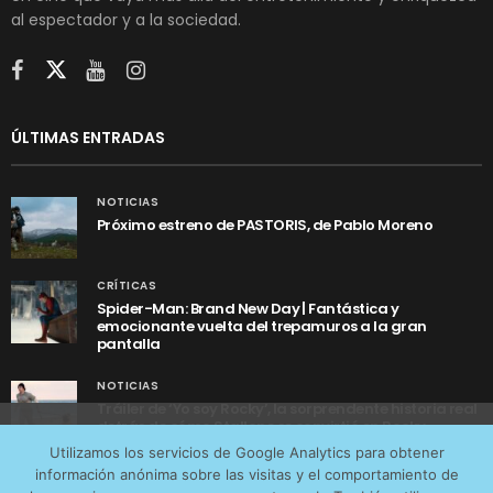
al espectador y a la sociedad.
ÚLTIMAS ENTRADAS
NOTICIAS
Próximo estreno de PASTORIS, de Pablo Moreno
CRÍTICAS
Spider-Man: Brand New Day | Fantástica y
emocionante vuelta del trepamuros a la gran
pantalla
NOTICIAS
Tráiler de ‘Yo soy Rocky’, la sorprendente historia real
detrás de cómo Stallone se convirtió en Rocky
Utilizamos cookies anónimas de terceros para analizar el
Utilizamos los servicios de Google Analytics para obtener
tráfico web que recibimos y conocer los servicios que
información anónima sobre las visitas y el comportamiento de
más os interesan. Puede cambiar las preferencias y