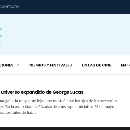
CONTACTO
CIONES
PREMIOS Y FESTIVALES
LISTAS DE CINE
ENT
l universo expandido de George Lucas.
na galaxia muy, muy lejana se mostró ante los ojos de los terrícolas
. En la oscuridad de 32 salas de cine, aquel iniciático 25 de mayo
cuantos miles de hab…