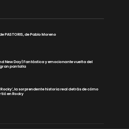
de PASTORIS, de Pablo Moreno
d New Day | Fantástica y emocionante vuelta del
 gran pantalla
y Rocky’, la sorprendente historia real detrás de cómo
rtió en Rocky