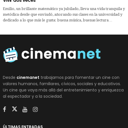
Vivir dos veces
Emilio, un brillante matemático ya jubilado, lleva una vida tranquila y
metódica desde que enviudó, añorando sus clases en la universidad y
dedicado a lo que más le gusta: buena música, buenas lectura…
Desde
cinemanet
trabajamos para fomentar un cine con
valores humanos, familiares, cívicos, sociales y educativos.
Un cine que vaya más allá del entretenimiento y enriquezca
al espectador y a la sociedad.
ÚLTIMAS ENTRADAS