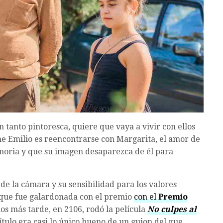
un tanto pintoresca, quiere que vaya a vivir con ellos
ene Emilio es reencontrarse con Margarita, el amor de
moria y que su imagen desaparezca de él para
e la cámara y su sensibilidad para los valores
que fue galardonada con el premio
con el
Premio
os más tarde, en 2106, rodó la película
No culpes al
título era casi lo único bueno de un guion del que