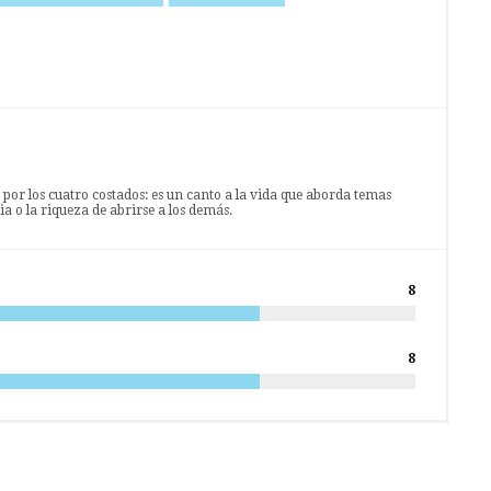
or los cuatro costados: es un canto a la vida que aborda temas
a o la riqueza de abrirse a los demás.
8
8