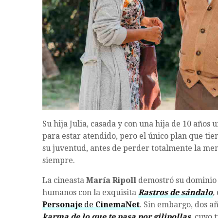
Su hija Julia, casada y con una hija de 10 años 
para estar atendido, pero el único plan que ti
su juventud, antes de perder totalmente la me
siempre.
La cineasta
María Ripoll
demostró su dominio d
humanos con la exquisita
Rastros de sándalo
,
Personaje
de
CinemaNet
. Sin embargo, dos añ
karma de lo que te pasa por gilipollas
, cuyo 