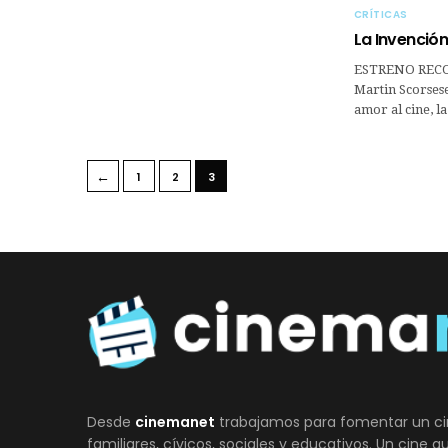
CRÍTICAS
La Invenció
ESTRENO RECO
Martin Scorsese
amor al cine, l
←
1
2
3
Desde
cinemanet
trabajamos para fomentar un ci
familiares, cívicos, sociales y educativos. Un cine 