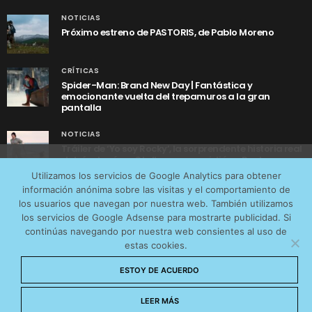
NOTICIAS
Próximo estreno de PASTORIS, de Pablo Moreno
CRÍTICAS
Spider-Man: Brand New Day | Fantástica y
emocionante vuelta del trepamuros a la gran
pantalla
NOTICIAS
Tráiler de ‘Yo soy Rocky’, la sorprendente historia real
detrás de cómo Stallone se convirtió en Rocky
Utilizamos cookies anónimas de terceros para analizar el
Utilizamos los servicios de Google Analytics para obtener
tráfico web que recibimos y conocer los servicios que
información anónima sobre las visitas y el comportamiento de
más os interesan. Puede cambiar las preferencias y
los usuarios que navegan por nuestra web. También utilizamos
obtener más información sobre las cookies que
los servicios de Google Adsense para mostrarte publicidad. Si
continúas navegando por nuestra web consientes al uso de
utilizamos en nuestra
Política de cookies
estas cookies.
AVISO LEGAL
CONTACTO
POLÍTICA DE COOKIES
Aceptar cookies
ESTOY DE ACUERDO
POLÍTICA DE PRIVACIDAD
© 2026 CinemaNet. Designed by
Prestigia
.
No permitir cookies
LEER MÁS