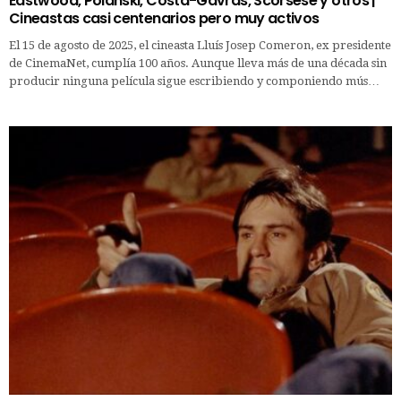
Eastwood, Polanski, Costa-Gavras, Scorsese y otros |
Cineastas casi centenarios pero muy activos
El 15 de agosto de 2025, el cineasta Lluís Josep Comeron, ex presidente
de CinemaNet, cumplía 100 años. Aunque lleva más de una década sin
producir ninguna película sigue escribiendo y componiendo mús…