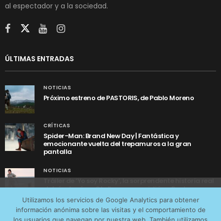
al espectador y a la sociedad.
ÚLTIMAS ENTRADAS
NOTICIAS
Próximo estreno de PASTORIS, de Pablo Moreno
CRÍTICAS
Spider-Man: Brand New Day | Fantástica y
emocionante vuelta del trepamuros a la gran
pantalla
NOTICIAS
Tráiler de ‘Yo soy Rocky’, la sorprendente historia real
detrás de cómo Stallone se convirtió en Rocky
Utilizamos cookies anónimas de terceros para analizar el
Utilizamos los servicios de Google Analytics para obtener
tráfico web que recibimos y conocer los servicios que
información anónima sobre las visitas y el comportamiento de
más os interesan. Puede cambiar las preferencias y
los usuarios que navegan por nuestra web. También utilizamos