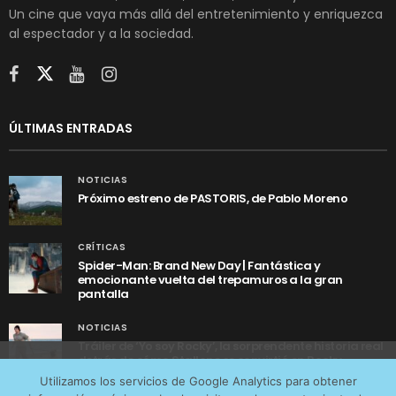
Un cine que vaya más allá del entretenimiento y enriquezca
al espectador y a la sociedad.
ÚLTIMAS ENTRADAS
NOTICIAS
Próximo estreno de PASTORIS, de Pablo Moreno
CRÍTICAS
Spider-Man: Brand New Day | Fantástica y
emocionante vuelta del trepamuros a la gran
pantalla
NOTICIAS
Tráiler de ‘Yo soy Rocky’, la sorprendente historia real
detrás de cómo Stallone se convirtió en Rocky
Utilizamos cookies anónimas de terceros para analizar el
Utilizamos los servicios de Google Analytics para obtener
tráfico web que recibimos y conocer los servicios que