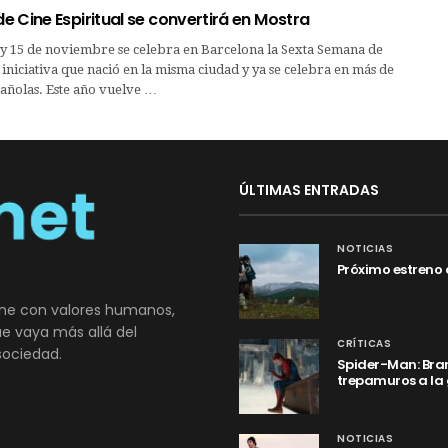
 Cine Espiritual se convertirá en Mostra
6 y 15 de noviembre se celebra en Barcelona la Sexta Semana de
, iniciativa que nació en la misma ciudad y ya se celebra en más de
añolas. Este año vuelve …
ÚLTIMAS ENTRADAS
NOTICIAS
Próximo estreno 
ne con valores humanos,
que vaya más allá del
CRÍTICAS
sociedad.
Spider-Man: Bran
trepamuros a la
NOTICIAS