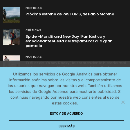
NOTICIAS
Próximo estreno de PASTORIS, de Pablo Moreno
CRÍTICAS
Spider-Man: Brand New Day | Fantástica y
emocionante vuelta del trepamuros a la gran
pantalla
NOTICIAS
Tráiler de ‘Yo soy Rocky’, la sorprendente historia real
detrás de cómo Stallone se convirtió en Rocky
Utilizamos cookies anónimas de terceros para analizar el
Utilizamos los servicios de Google Analytics para obtener
tráfico web que recibimos y conocer los servicios que
información anónima sobre las visitas y el comportamiento de
más os interesan. Puede cambiar las preferencias y
los usuarios que navegan por nuestra web. También utilizamos
obtener más información sobre las cookies que
los servicios de Google Adsense para mostrarte publicidad. Si
continúas navegando por nuestra web consientes al uso de
utilizamos en nuestra
Política de cookies
estas cookies.
AVISO LEGAL
CONTACTO
POLÍTICA DE COOKIES
Aceptar cookies
ESTOY DE ACUERDO
POLÍTICA DE PRIVACIDAD
© 2026 CinemaNet. Designed by
Prestigia
.
No permitir cookies
LEER MÁS