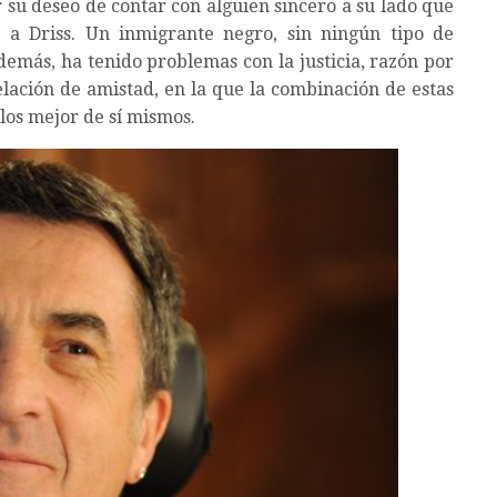
r su deseo de contar con alguien sincero a su lado que
 a Driss. Un inmigrante negro, sin ningún tipo de
demás, ha tenido problemas con la justicia, razón por
elación de amistad, en la que la combinación de estas
los mejor de sí mismos.