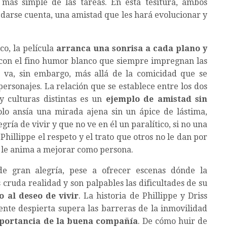
más simple de las tareas. En esta tesitura, ambos
s darse cuenta, una amistad que les hará evolucionar y
o, la película
arranca una sonrisa a cada plano y
e con el fino humor blanco que siempre impregnan las
a va, sin embargo, más allá de la comicidad que se
personajes. La relación que se establece entre los dos
 y culturas distintas es un
ejemplo de amistad sin
olo ansía una mirada ajena sin un ápice de lástima,
ría de vivir y que no ve en él un paralítico, si no una
Phillippe el respeto y el trato que otros no le dan por
 le anima a mejorar como persona.
de gran alegría, pese a ofrecer escenas dónde la
cruda realidad y son palpables las dificultades de su
o al deseo de vivir
. La historia de Phillippe y Driss
te despierta supera las barreras de la inmovilidad
portancia de la buena compañía
. De cómo huir de