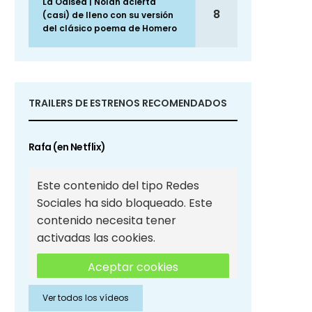
La Odisea | Nolan acierta
8
(casi) de lleno con su versión
del clásico poema de Homero
TRAILERS DE ESTRENOS RECOMENDADOS
Rafa (en Netflix)
Este contenido del tipo Redes
Sociales ha sido bloqueado. Este
contenido necesita tener
activadas las cookies.
Aceptar cookies
Ver todos los vídeos
Aceptar cookies de Redes
Sociales