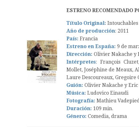
ESTRENO RECOMENDADO P
Título Original:
Intouchables
Año de producción
: 2011
País:
Francia
Estreno en España:
9 de mar
Dirección:
Olivier Nakache y 
Intérpretes
: François Cluze
Mollet, Joséphine de Meaux, Al
Laure Descoureaux, Gregoire
Guión:
Olivier Nakache y Eric
Música:
Ludovico Einaudi
Fotografía:
Mathieu Vadepie
Duración:
109 min.
Género:
Comedia, drama