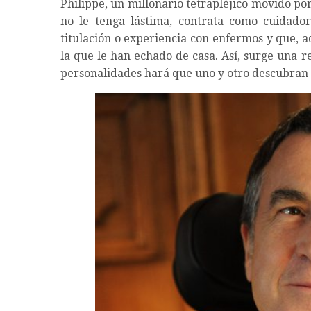
Philippe, un millonario tetrapléjico movido po
no le tenga lástima, contrata como cuidador
titulación o experiencia con enfermos y que, a
la que le han echado de casa. Así, surge una r
personalidades hará que uno y otro descubran 