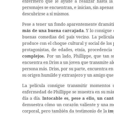
enfermero que le ayude a realizar hasta la 
personajes se encuentran, e inician, sin apena
descubrirse a sí mismos.
Pese a tener un fondo aparentemente dramátic
más de una buena carcajada
. Y lo consigu
buenas comedias del país vecino. La películ
produce con el choque cultural y social de los 
protagonistas, de edades, etnia, procedencia
complejos.
Por un lado, Phillippe, que tan s
encuentra en Driss a un joven que transmite aleg
persona más. Driss, por su parte, encuentra en 
su origen humilde y extranjero y un amigo que
La película consigue transmitir momentos 
enfermedad de Phillippe se muestra en su más 
día a día.
Intocable es, pese a ello, un cant
demuestra cómo un corazón valiente y una men
corporal, pero también da testimonio de la
im