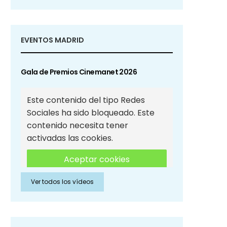
EVENTOS MADRID
Gala de Premios Cinemanet 2026
Este contenido del tipo Redes
Sociales ha sido bloqueado. Este
contenido necesita tener
activadas las cookies.
Aceptar cookies
Ver todos los vídeos
Aceptar cookies de Redes
Sociales