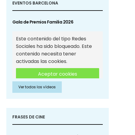
EVENTOS BARCELONA
Gala de Premios Familia 2026
Este contenido del tipo Redes
Sociales ha sido bloqueado. Este
contenido necesita tener
activadas las cookies.
Aceptar cookies
Ver todos los vídeos
Aceptar cookies de Redes
Sociales
FRASES DE CINE