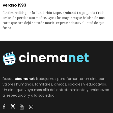
Verano 1993
(Crítica cedida por la Fundación López Quintás) La pequeña Frida
acaba de perder a su madre. Oye a los mayores que hablan de una
carta que ésta dejó antes de morir, expresando su voluntad de que
fuera…
Desde
cinemanet
trabajamos para fomentar un cine con
valores humanos, familiares, cívicos, sociales y educativos.
Un cine que vaya más allá del entretenimiento y enriquezca
al espectador y a la sociedad.