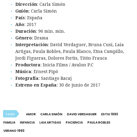
Dirección
: Carla Simón
Guión
: Carla Simón
País
: España
Año
: 2017
Duración
: 96 min. min.
Género
: Drama
Interpretación
: David Verdaguer, Bruna Cusí, Laia
Artigas, Paula Robles, Paula Blanco, Etna Campillo,
Jordi Figueras, Dolores Fortis, Titón Frauca
Productora
: Inicia Films / Avalon P.C
Música
: Ernest Pipó
Fotografía
: Santiago Racaj
Estreno en España
: 30 de junio de 2017
TAGS
AMOR
CARLA SIMÓN
DAVID VERDAGUER
ESTIU 1993
FAMILIA
INFANCIA
LAIA ARTIGAS
PACIENCIA
PAULA ROBLES
VERANO 1993