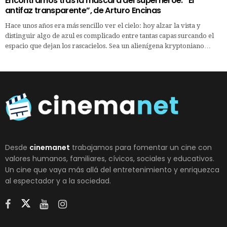
Encontrarnos tras la máscara del superhéroe: “El
antifaz transparente”, de Arturo Encinas
Hace unos años era más sencillo ver el cielo: hoy alzar la vista y
distinguir algo de azul es complicado entre tantas capas surcando el
espacio que dejan los rascacielos. Sea un alienígena kryptoniano…
Desde
cinemanet
trabajamos para fomentar un cine con
valores humanos, familiares, cívicos, sociales y educativos.
Un cine que vaya más allá del entretenimiento y enriquezca
al espectador y a la sociedad.