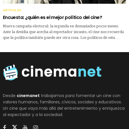
ARTÍCULOS
Encuesta: ¿quién es el mejor político del cine?
Nueva campaña electoral: la segunda en demasiados pocos meses.
Ante la desidia que acecha al espectador incauto, el cine nos recuerda
que la política también puede ser otra cosa. Los políticos de esta…
Desde
cinemanet
trabajamos para fomentar un cine con
valores humanos, familiares, cívicos, sociales y educativos.
Un cine que vaya más allá del entretenimiento y enriquezca
al espectador y a la sociedad.