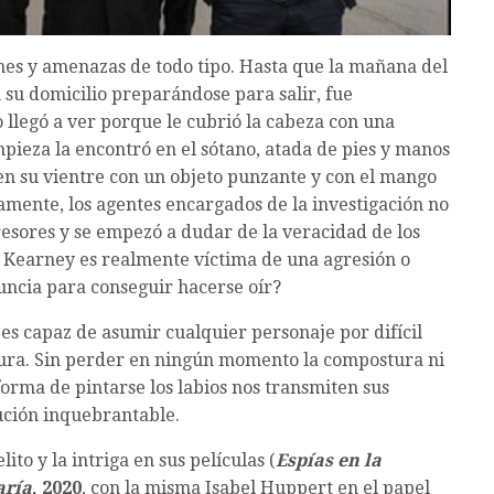
nes y amenazas de todo tipo. Hasta que la mañana del
 su domicilio preparándose para salir, fue
llegó a ver porque le cubrió la cabeza con una
mpieza la encontró en el sótano, atada de pies y manos
en su vientre con un objeto punzante y con el mango
amente, los agentes encargados de la investigación no
esores y se empezó a dudar de la veracidad de los
n Kearney es realmente víctima de una agresión o
uncia para conseguir hacerse oír?
s capaz de asumir cualquier personaje por difícil
catura. Sin perder en ningún momento la compostura ni
 forma de pintarse los labios nos transmiten sus
ución inquebrantable.
to y la intriga en sus películas (
Espías en la
ría
, 2020
, con la misma Isabel Huppert en el papel