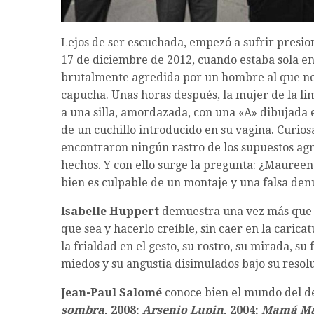
Lejos de ser escuchada, empezó a sufrir presio
17 de diciembre de 2012, cuando estaba sola en
brutalmente agredida por un hombre al que no 
capucha. Unas horas después, la mujer de la li
a una silla, amordazada, con una «A» dibujada 
de un cuchillo introducido en su vagina. Curios
encontraron ningún rastro de los supuestos agr
hechos. Y con ello surge la pregunta: ¿Mauree
bien es culpable de un montaje y una falsa den
Isabelle Huppert
demuestra una vez más que e
que sea y hacerlo creíble, sin caer en la cari
la frialdad en el gesto, su rostro, su mirada, su
miedos y su angustia disimulados bajo su resol
Jean-Paul Salomé
conoce bien el mundo del deli
sombra
, 2008;
Arsenio Lupin
, 2004;
Mamá Ma