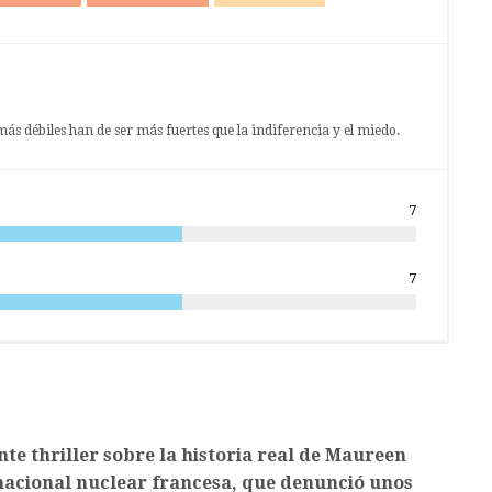
ás débiles han de ser más fuertes que la indiferencia y el miedo.
7
7
te thriller sobre la historia real de Maureen
inacional nuclear francesa, que denunció unos