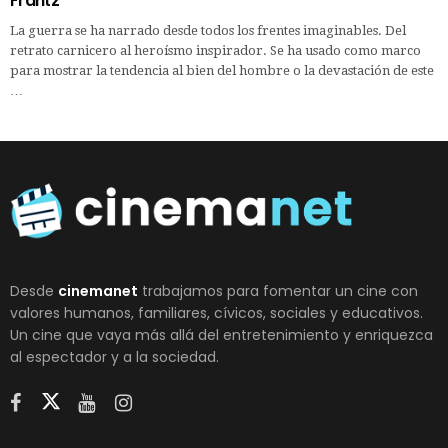
Frantz
La guerra se ha narrado desde todos los frentes imaginables. Del
retrato carnicero al heroísmo inspirador. Se ha usado como marco
para mostrar la tendencia al bien del hombre o la devastación de este
…
Desde
cinemanet
trabajamos para fomentar un cine con
valores humanos, familiares, cívicos, sociales y educativos.
Un cine que vaya más allá del entretenimiento y enriquezca
al espectador y a la sociedad.