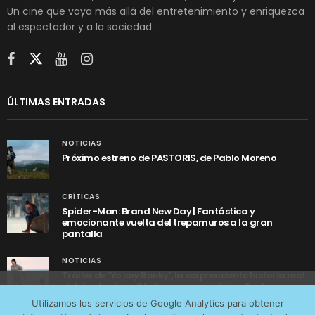
Un cine que vaya más allá del entretenimiento y enriquezca
al espectador y a la sociedad.
ÚLTIMAS ENTRADAS
NOTICIAS
Próximo estreno de PASTORIS, de Pablo Moreno
CRÍTICAS
Spider-Man: Brand New Day | Fantástica y
emocionante vuelta del trepamuros a la gran
pantalla
NOTICIAS
Tráiler de ‘Yo soy Rocky’, la sorprendente historia real
detrás de cómo Stallone se convirtió en Rocky
Utilizamos cookies anónimas de terceros para analizar el
Utilizamos los servicios de Google Analytics para obtener
tráfico web que recibimos y conocer los servicios que