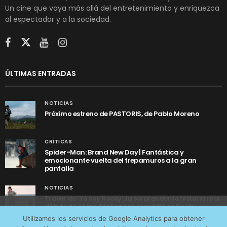
Un cine que vaya más allá del entretenimiento y enriquezca
al espectador y a la sociedad.
ÚLTIMAS ENTRADAS
NOTICIAS
Próximo estreno de PASTORIS, de Pablo Moreno
CRÍTICAS
Spider-Man: Brand New Day | Fantástica y
emocionante vuelta del trepamuros a la gran
pantalla
NOTICIAS
Tráiler de ‘Yo soy Rocky’, la sorprendente historia real
detrás de cómo Stallone se convirtió en Rocky
Utilizamos cookies anónimas de terceros para analizar el
Utilizamos los servicios de Google Analytics para obtener
tráfico web que recibimos y conocer los servicios que