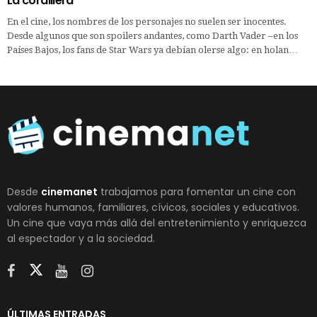
La cordillera
En el cine, los nombres de los personajes no suelen ser inocentes.
Desde algunos que son spoilers andantes, como Darth Vader –en los
Países Bajos, los fans de Star Wars ya debían olerse algo: en holan…
Desde
cinemanet
trabajamos para fomentar un cine con
valores humanos, familiares, cívicos, sociales y educativos.
Un cine que vaya más allá del entretenimiento y enriquezca
al espectador y a la sociedad.
ÚLTIMAS ENTRADAS