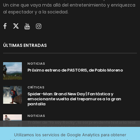
Un cine que vaya más allá del entretenimiento y enriquezca
al espectador y a la sociedad.
ÚLTIMAS ENTRADAS
NOTICIAS
Próximo estreno de PASTORIS, de Pablo Moreno
CRÍTICAS
Spider-Man: Brand New Day | Fantástica y
emocionante vuelta del trepamuros a la gran
pantalla
NOTICIAS
Tráiler de ‘Yo soy Rocky’, la sorprendente historia real
detrás de cómo Stallone se convirtió en Rocky
Utilizamos cookies anónimas de terceros para analizar el
Utilizamos los servicios de Google Analytics para obtener
tráfico web que recibimos y conocer los servicios que