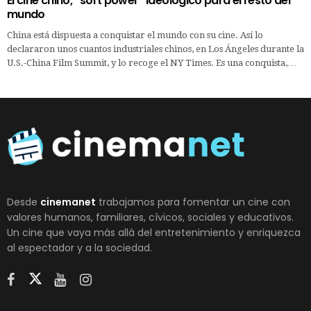
El cine chino, “soft power” ideológico para el resto del
mundo
China está dispuesta a conquistar el mundo con su cine. Así lo
declararon unos cuantos industriales chinos, en Los Ángeles durante la
U.S.-China Film Summit, y lo recoge el NY Times. Es una conquista,…
Desde
cinemanet
trabajamos para fomentar un cine con
valores humanos, familiares, cívicos, sociales y educativos.
Un cine que vaya más allá del entretenimiento y enriquezca
al espectador y a la sociedad.