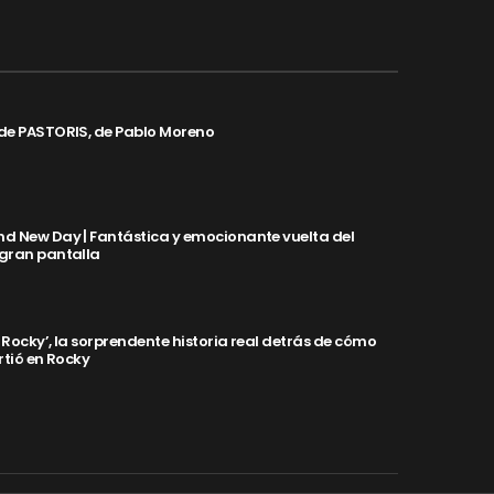
de PASTORIS, de Pablo Moreno
d New Day | Fantástica y emocionante vuelta del
 gran pantalla
y Rocky’, la sorprendente historia real detrás de cómo
rtió en Rocky