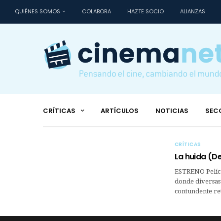
QUIÉNES SOMOS
COLABORA
HAZTE SOCIO
ALIANZAS
CRÍTICAS
ARTÍCULOS
NOTICIAS
SEC
CRÍTICAS
La huida (De
ESTRENO Películ
donde diversas 
contundente ret