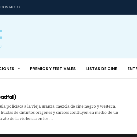
CONTACTO
CIONES
PREMIOS Y FESTIVALES
LISTAS DE CINE
ENT
adfall)
a policíaca a la vieja usanza, mezcla de cine negro y western,
huidas de distintos orígenes y carices confluyen en medio de un
rato de la violencia en los …