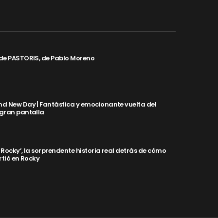
de PASTORIS, de Pablo Moreno
d New Day | Fantástica y emocionante vuelta del
 gran pantalla
y Rocky’, la sorprendente historia real detrás de cómo
rtió en Rocky