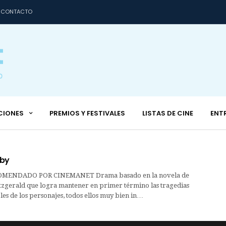
CONTACTO
CIONES
PREMIOS Y FESTIVALES
LISTAS DE CINE
ENT
sby
MENDADO POR CINEMANET Drama basado en la novela de
itzgerald que logra mantener en primer término las tragedias
les de los personajes, todos ellos muy bien in…