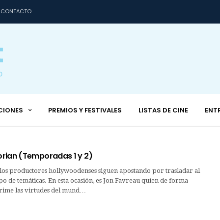
CONTACTO
CIONES
PREMIOS Y FESTIVALES
LISTAS DE CINE
ENT
rian (Temporadas 1 y 2)
 los productores hollywoodenses siguen apostando por trasladar al
po de temáticas. En esta ocasión, es Jon Favreau quien de forma
prime las virtudes del mund…