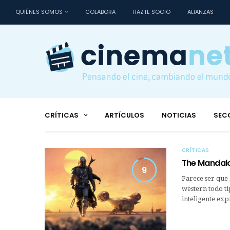
QUIÉNES SOMOS
COLABORA
HAZTE SOCIO
ALIANZAS
CRÍTICAS
ARTÍCULOS
NOTICIAS
SEC
CRÍTICAS
The Mandalo
9
Parece ser que
western todo ti
inteligente ex