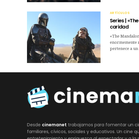
ARTÍCULOS
Series | «Th
caridad
«The Mandalori
enormemente nos
pertenece a un 
Desde
cinemanet
trabajamos para fomentar un ci
familiares, cívicos, sociales y educativos. Un cine 
entretenimiento y enriquezca al espectador y a la 