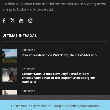
Un cine que vaya más allá del entretenimiento y enriquezca
al espectador y a la sociedad.
ÚLTIMAS ENTRADAS
NOTICIAS
Próximo estreno de PASTORIS, de Pablo Moreno
CRÍTICAS
Spider-Man: Brand New Day | Fantástica y
emocionante vuelta del trepamuros a la gran
pantalla
NOTICIAS
Tráiler de ‘Yo soy Rocky’, la sorprendente historia real
detrás de cómo Stallone se convirtió en Rocky
Utilizamos cookies anónimas de terceros para analizar el
Utilizamos los servicios de Google Analytics para obtener
tráfico web que recibimos y conocer los servicios que