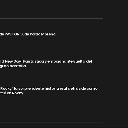
de PASTORIS, de Pablo Moreno
d New Day | Fantástica y emocionante vuelta del
 gran pantalla
y Rocky’, la sorprendente historia real detrás de cómo
rtió en Rocky