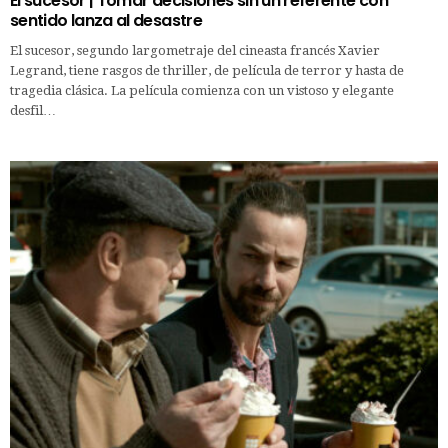
El sucesor | Tomar decisiones sin un referente con
sentido lanza al desastre
El sucesor, segundo largometraje del cineasta francés Xavier
Legrand, tiene rasgos de thriller, de película de terror y hasta de
tragedia clásica. La película comienza con un vistoso y elegante
desfil…