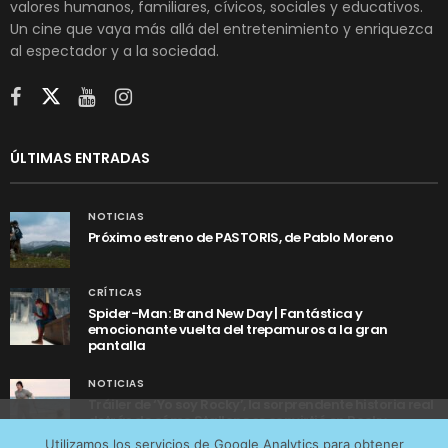
valores humanos, familiares, cívicos, sociales y educativos.
Un cine que vaya más allá del entretenimiento y enriquezca
al espectador y a la sociedad.
ÚLTIMAS ENTRADAS
NOTICIAS
Próximo estreno de PASTORIS, de Pablo Moreno
CRÍTICAS
Spider-Man: Brand New Day | Fantástica y
emocionante vuelta del trepamuros a la gran
pantalla
NOTICIAS
Tráiler de ‘Yo soy Rocky’, la sorprendente historia real
detrás de cómo Stallone se convirtió en Rocky
Utilizamos cookies anónimas de terceros para analizar el
Utilizamos los servicios de Google Analytics para obtener