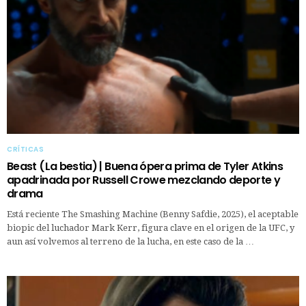
CRÍTICAS
Beast (La bestia) | Buena ópera prima de Tyler Atkins
apadrinada por Russell Crowe mezclando deporte y
drama
Está reciente The Smashing Machine (Benny Safdie, 2025), el aceptable
biopic del luchador Mark Kerr, figura clave en el origen de la UFC, y
aun así volvemos al terreno de la lucha, en este caso de la …