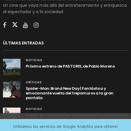
Un cine que vaya más allá del entretenimiento y enriquezca
al espectador y a la sociedad.
ÚLTIMAS ENTRADAS
NOTICIAS
Próximo estreno de PASTORIS, de Pablo Moreno
CRÍTICAS
Spider-Man: Brand New Day | Fantástica y
emocionante vuelta del trepamuros a la gran
pantalla
NOTICIAS
Tráiler de ‘Yo soy Rocky’, la sorprendente historia real
detrás de cómo Stallone se convirtió en Rocky
Utilizamos cookies anónimas de terceros para analizar el
Utilizamos los servicios de Google Analytics para obtener
tráfico web que recibimos y conocer los servicios que