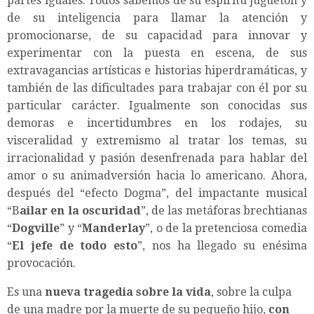
partes iguales. Todos sabemos de su espíritu juguetón y
de su inteligencia para llamar la atención y
promocionarse, de su capacidad para innovar y
experimentar con la puesta en escena, de sus
extravagancias artísticas e historias hiperdramáticas, y
también de las dificultades para trabajar con él por su
particular carácter. Igualmente son conocidas sus
demoras e incertidumbres en los rodajes, su
visceralidad y extremismo al tratar los temas, su
irracionalidad y pasión desenfrenada para hablar del
amor o su animadversión hacia lo americano. Ahora,
después del “efecto Dogma”, del impactante musical
“B
ailar en la oscuridad
”, de las metáforas brechtianas
“
Dogville
” y “
Manderlay
”, o de la pretenciosa comedia
“
El jefe de todo esto
”, nos ha llegado su enésima
provocación.
Es una
nueva tragedia sobre la vida
, sobre la culpa
de una madre por la muerte de su pequeño hijo,
con