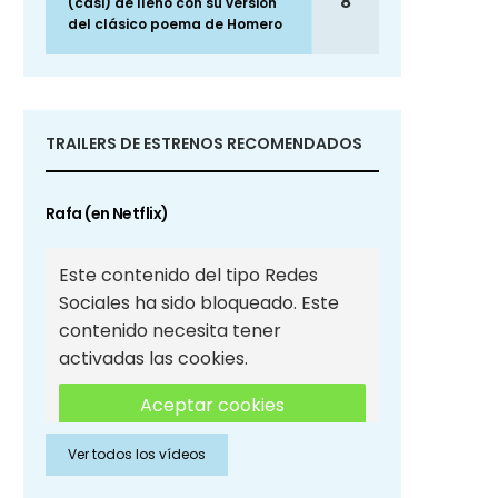
8
(casi) de lleno con su versión
del clásico poema de Homero
TRAILERS DE ESTRENOS RECOMENDADOS
Rafa (en Netflix)
Este contenido del tipo Redes
Sociales ha sido bloqueado. Este
contenido necesita tener
activadas las cookies.
Aceptar cookies
Ver todos los vídeos
Aceptar cookies de Redes
Sociales