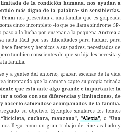
d limitada de la condición humana, nos ayudan a
ntido más digno de la palabra- sin sensiblerías.
a Pram
nos presentan a una familia que es golpeada
osoma cinco incompleto -lo que se llama síndrome 5P-
eja paso a la lucha por enseñar a la pequeña
Andrea
a
sa nada fácil por sus dificultades para hablar, para
 hace fuertes y heroicos a sus padres, necesitados de
ero también conscientes de que su hija les necesita y
 la familia.
es y a gentes del entorno, graban escenas de la vida
rea intentando que la cámara capte su propia mirada
iente que está ante algo grande e importante: la
ar a todos con sus diferencias y limitaciones, de
a y hacerlo sabiéndose acompañados de la familia.
eguido su objetivo. Ejemplos similares los hemos
”,“Bicicleta, cuchara, manzana”,
“Alexia”
,
o
“Una
nos llega como un gran trabajo de cine acabado y