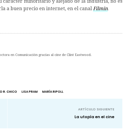
 carácter minoritario y alejado de la industria, no es
rla a buen precio en internet, en el canal
Filmin
.
Doctora en Comunicación gracias al cine de Clint Eastwood.
IO R. CHICO
LISA PRAM
MARÍA RIPOLL
ARTÍCULO SIGUIENTE
La utopía en el cine