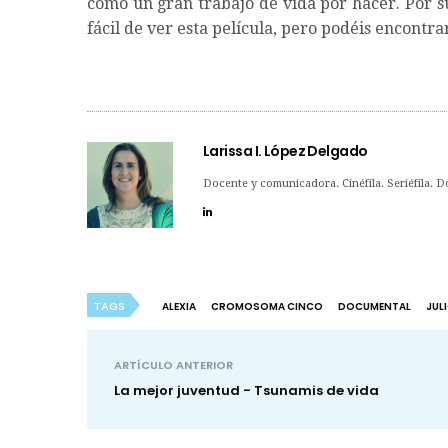
como un gran trabajo de vida por hacer. Por su
fácil de ver esta película, pero podéis encontra
Larissa I. López Delgado
Docente y comunicadora. Cinéfila. Seriéfila. 
TAGS
ALEXIA
CROMOSOMA CINCO
DOCUMENTAL
JUL
ARTÍCULO ANTERIOR
La mejor juventud - Tsunamis de vida