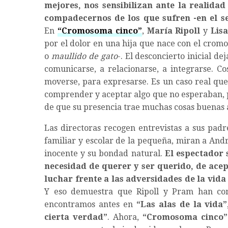
mejores, nos sensibilizan ante la realida
compadecernos de los que sufren -en el se
En
“Cromosoma cinco”
,
María Ripoll
y
Lis
por el dolor en una hija que nace con el crom
o
maullido de gato
-. El desconcierto inicial d
comunicarse, a relacionarse, a integrarse. Co
moverse, para expresarse. Es un caso real que
comprender y aceptar algo que no esperaban, p
de que su presencia trae muchas cosas buenas a
Las directoras recogen entrevistas a sus padr
familiar y escolar de la pequeña, miran a And
inocente y su bondad natural.
El espectador s
necesidad de querer y ser querido, de acept
luchar frente a las adversidades de la vid
Y eso demuestra que Ripoll y Pram han cons
encontramos antes en
“Las alas de la vida
cierta verdad”
. Ahora,
“Cromosoma cinco”