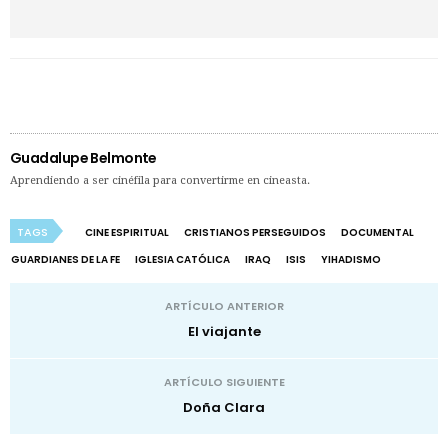
Guadalupe Belmonte
Aprendiendo a ser cinéfila para convertirme en cineasta.
TAGS
CINE ESPIRITUAL
CRISTIANOS PERSEGUIDOS
DOCUMENTAL
GUARDIANES DE LA FE
IGLESIA CATÓLICA
IRAQ
ISIS
YIHADISMO
ARTÍCULO ANTERIOR
El viajante
ARTÍCULO SIGUIENTE
Doña Clara