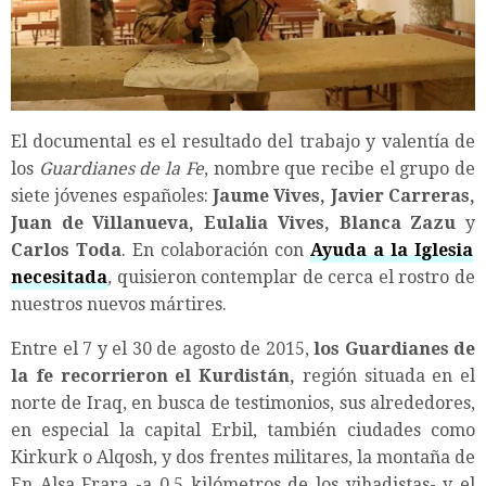
El documental es el resultado del trabajo y valentía de
los
Guardianes de la Fe
, nombre que recibe el grupo de
siete jóvenes españoles:
Jaume Vives, Javier Carreras,
Juan de Villanueva, Eulalia Vives, Blanca Zazu
y
Carlos Toda
. En colaboración con
Ayuda a la Iglesia
necesitada
,
quisieron contemplar de cerca el rostro de
nuestros nuevos mártires.
Entre el 7 y el 30 de agosto de 2015,
los Guardianes de
la fe recorrieron el Kurdistán,
región situada en el
norte de Iraq, en busca de testimonios, sus alrededores,
en especial la capital Erbil, también ciudades como
Kirkurk o Alqosh, y dos frentes militares, la montaña de
En Alsa Frara -a 0,5 kilómetros de los yihadistas- y el