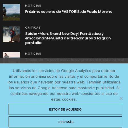
NOTICIAS
Próximo estreno de PASTORIS, de Pablo Moreno
CRÍTICAS
Spider-Man: Brand New Day | Fantástica y
emocionante vuelta del trepamuros a la gran
pantalla
NOTICIAS
Tráiler de ‘Yo soy Rocky’, la sorprendente historia real
detrás de cómo Stallone se convirtió en Rocky
Utilizamos cookies anónimas de terceros para analizar el
Utilizamos los servicios de Google Analytics para obtener
tráfico web que recibimos y conocer los servicios que
información anónima sobre las visitas y el comportamiento de
más os interesan. Puede cambiar las preferencias y
los usuarios que navegan por nuestra web. También utilizamos
obtener más información sobre las cookies que
los servicios de Google Adsense para mostrarte publicidad. Si
continúas navegando por nuestra web consientes al uso de
utilizamos en nuestra
Política de cookies
estas cookies.
AVISO LEGAL
CONTACTO
POLÍTICA DE COOKIES
Aceptar cookies
ESTOY DE ACUERDO
POLÍTICA DE PRIVACIDAD
© 2026 CinemaNet. Designed by
Prestigia
.
No permitir cookies
LEER MÁS