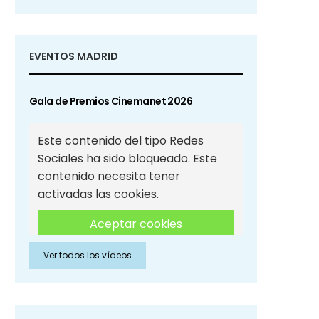
EVENTOS MADRID
Gala de Premios Cinemanet 2026
Este contenido del tipo Redes
Sociales ha sido bloqueado. Este
contenido necesita tener
activadas las cookies.
Aceptar cookies
Ver todos los vídeos
Aceptar cookies de Redes
Sociales