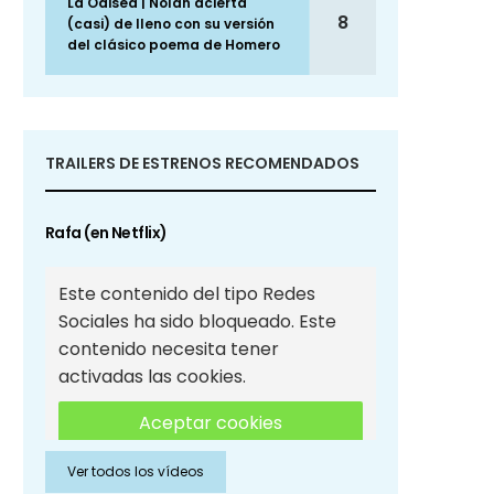
La Odisea | Nolan acierta
8
(casi) de lleno con su versión
del clásico poema de Homero
TRAILERS DE ESTRENOS RECOMENDADOS
Rafa (en Netflix)
Este contenido del tipo Redes
Sociales ha sido bloqueado. Este
contenido necesita tener
activadas las cookies.
Aceptar cookies
Ver todos los vídeos
Aceptar cookies de Redes
Sociales