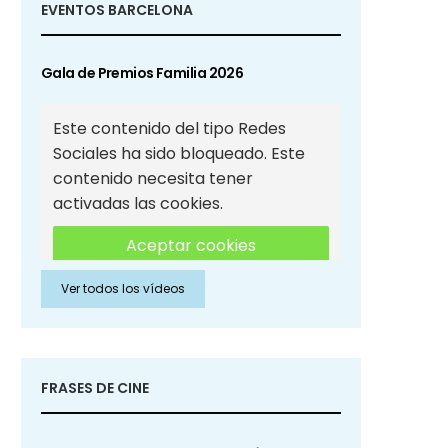
EVENTOS BARCELONA
Gala de Premios Familia 2026
Este contenido del tipo Redes
Sociales ha sido bloqueado. Este
contenido necesita tener
activadas las cookies.
Aceptar cookies
Ver todos los vídeos
Aceptar cookies de Redes
Sociales
FRASES DE CINE