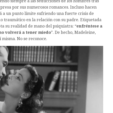
endo siempre a las seducciones de los hombres tras
 empresa por sus numerosos romances. Incluso hacen
rá a un punto límite sufriendo una fuerte crisis de
o traumático en la relación con su padre. Etiquetada
ta su realidad de mano del psiquiatra: “
enfréntese a
no volverá a tener miedo
”. De hecho, Madeleine,
í misma. No se reconoce.