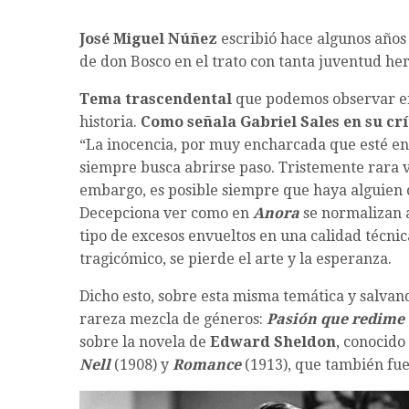
José Miguel Núñez
escribió hace algunos años
de don Bosco en el trato con tanta juventud he
Tema trascendental
que podemos observar en 
historia.
Como señala Gabriel Sales en su crí
“La inocencia, por muy encharcada que esté en
siempre busca abrirse paso. Tristemente rara ve
embargo, es posible siempre que haya alguien
Decepciona ver como en
Anora
se normalizan a
tipo de excesos envueltos en una calidad técnic
tragicómico, se pierde el arte y la esperanza.
Dicho esto, sobre esta misma temática y salvand
rareza mezcla de géneros:
Pasión que redime
sobre la novela de
Edward Sheldon
, conocid
Nell
(1908) y
Romance
(1913), que también fue