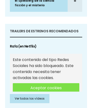
8
el Spielberg de la ciencia
ficción y el misterio
TRAILERS DE ESTRENOS RECOMENDADOS
Rafa (en Netflix)
Este contenido del tipo Redes
Sociales ha sido bloqueado. Este
contenido necesita tener
activadas las cookies.
Aceptar cookies
Ver todos los vídeos
Aceptar cookies de Redes
Sociales