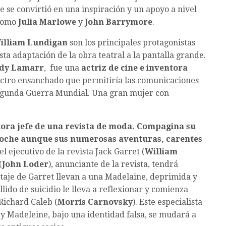
ue se convirtió en una inspiración y un apoyo a nivel
 como
Julia Marlowe
y
John Barrymore
.
William Lundigan
son los principales protagonistas
ta adaptación de la obra teatral a la pantalla grande.
dy Lamarr
, ​ fue una
actriz de cine e inventora
pectro ensanchado que permitiría las comunicaciones
Segunda Guerra Mundial. Una gran mujer con
tora jefe de una revista de moda. Compagina su
 noche aunque sus numerosas aventuras, carentes
 el ejecutivo de la revista Jack Garret (
William
(
John Loder
), anunciante de la revista, tendrá
taje de Garret llevan a una Madelaine, deprimida y
llido de suicidio le lleva a reflexionar y comienza
Richard Caleb (
Morris Carnovsky
). Este especialista
 y Madeleine, bajo una identidad falsa, se mudará a