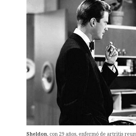
Sheldon
, con 29 años, enfermó de artritis re