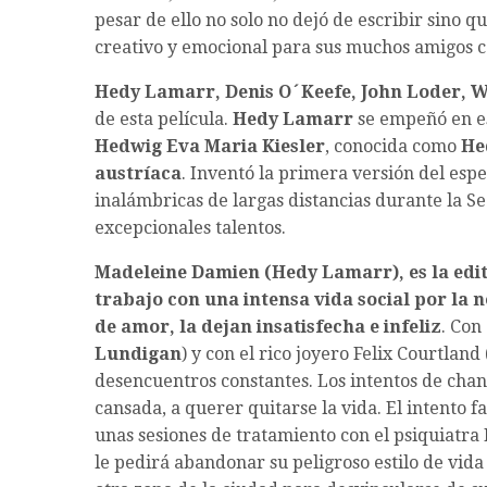
pesar de ello no solo no dejó de escribir sino q
creativo y emocional para sus muchos amigos
Hedy Lamarr, Denis O´Keefe, John Loder, 
de esta película.
Hedy Lamarr
se empeñó en es
Hedwig Eva Maria Kiesler
, conocida como
He
austr
íaca
. Inventó la primera versión del es
inalámbricas de largas distancias durante la 
excepcionales talentos.
Madeleine Damien (Hedy Lamarr), es la edi
trabajo con una intensa vida social por la
de amor, la dejan insatisfecha e infeliz
. Con
Lundigan
) y con el rico joyero Felix Courtland 
desencuentros constantes. Los intentos de chan
cansada, a querer quitarse la vida. El intento fa
unas sesiones de tratamiento con el psiquiatra 
le pedirá abandonar su peligroso estilo de vida