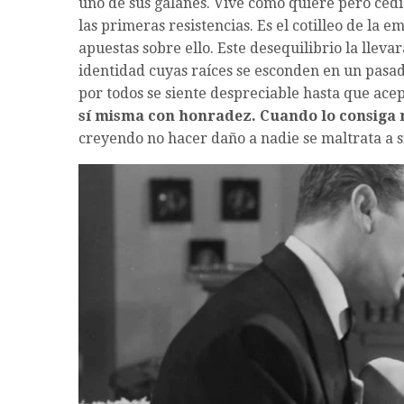
uno de sus galanes. Vive como quiere pero cedi
las primeras resistencias. Es el cotilleo de la
apuestas sobre ello. Este desequilibrio la lleva
identidad cuyas raíces se esconden en un pasad
por todos se siente despreciable hasta que acep
sí misma con honradez. Cuando lo consiga 
creyendo no hacer daño a nadie se maltrata a s